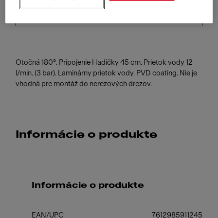
Antracit
Otočná 180°. Pripojenie Hadičky 45 cm. Prietok vody 12
l/min. (3 bar). Laminárny prietok vody. PVD coating. Nie je
vhodná pre montáž do nerezových drezov.
Informácie o produkte
Informácie o produkte
EAN/UPC
7612985911245