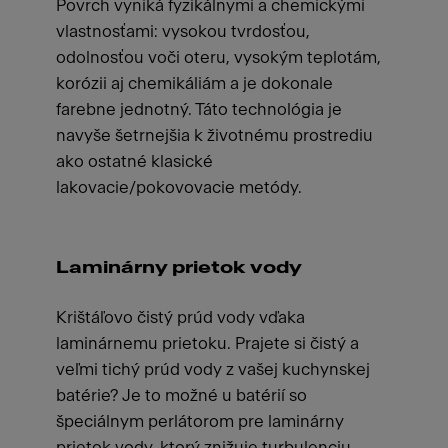
Povrch vyniká fyzikálnymi a chemickými
vlastnosťami: vysokou tvrdosťou,
odolnosťou voči oteru, vysokým teplotám,
korózii aj chemikáliám a je dokonale
farebne jednotný. Táto technológia je
navyše šetrnejšia k životnému prostrediu
ako ostatné klasické
lakovacie/pokovovacie metódy.
Laminárny prietok vody
Krištáľovo čistý prúd vody vďaka
laminárnemu prietoku. Prajete si čistý a
veľmi tichý prúd vody z vašej kuchynskej
batérie? Je to možné u batérií so
špeciálnym perlátorom pre laminárny
prietok vody, ktorý znižuje turbulenciu