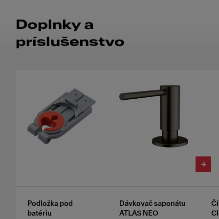
Doplnky a
príslušenstvo
Podložka pod
Dávkovač saponátu
Či
batériu
ATLAS NEO
Cl