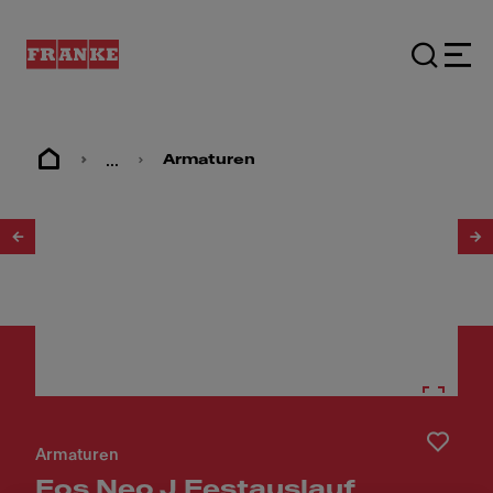
...
Armaturen
1
/
4
Armaturen
Eos Neo J Festauslauf