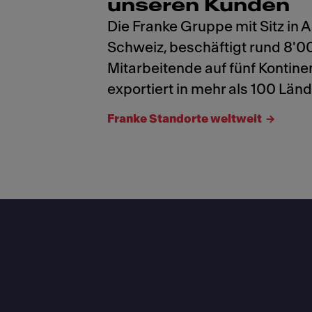
unseren Kunden
Die Franke Gruppe mit Sitz in 
Schweiz, beschäftigt rund 8'0
Mitarbeitende auf fünf Kontin
exportiert in mehr als 100 Länd
Franke Standorte weltweit
Footer