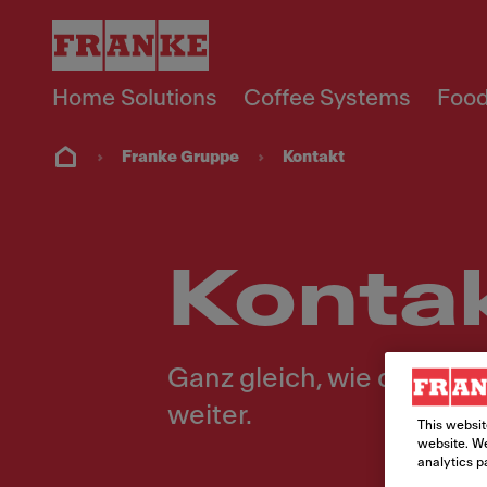
Home Solutions
Coffee Systems
Food
Franke Gruppe
Kontakt
Konta
Ganz gleich, wie die Anf
weiter.
This websit
website. We
analytics p