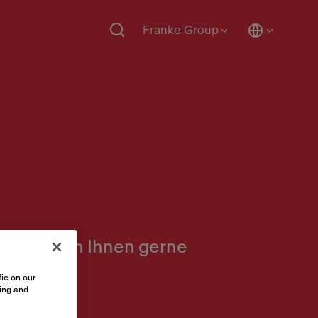
Franke Group
eams helfen Ihnen gerne
ic on our
sing and