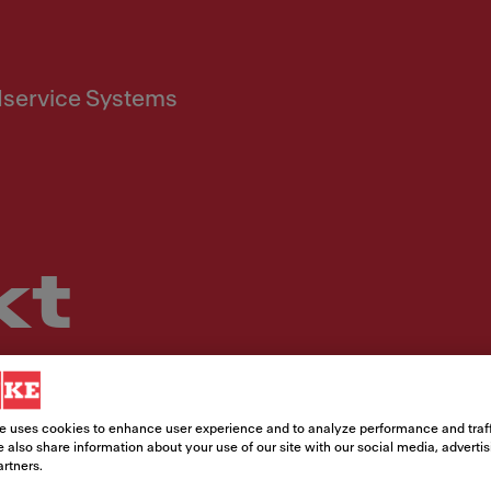
service Systems
kt
rage lautet, unsere internen Expertent
e uses cookies to enhance user experience and to analyze performance and traff
 also share information about your use of our site with our social media, adverti
artners.