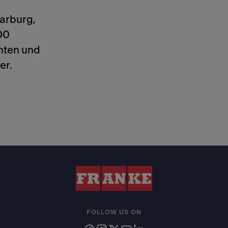
Aarburg,
00
enten und
er.
FOLLOW US ON