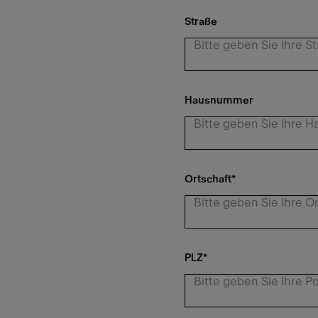
Straße
Hausnummer
Ortschaft
*
PLZ
*