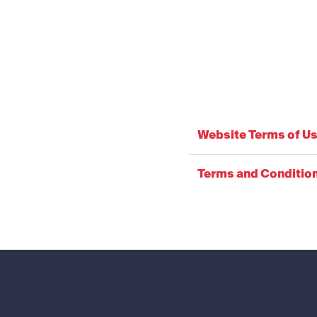
Website Terms of U
Terms and Conditio
Footer