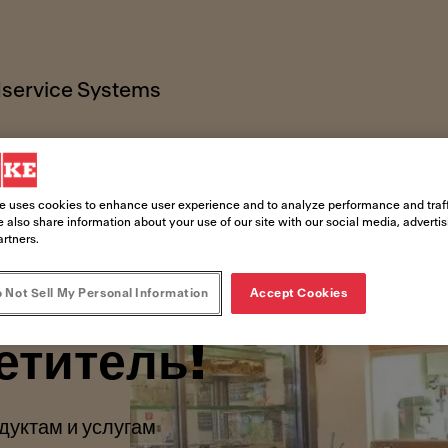
service Systems
e uses cookies to enhance user experience and to analyze performance and traff
 also share information about your use of our site with our social media, adverti
artners.
 Not Sell My Personal Information
Accept Cookies
етитель!
дуктам и услугам