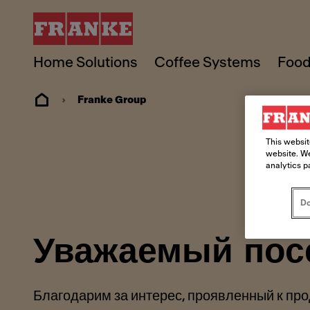
Home Solutions
Coffee Systems
Food
Franke Group
This websit
website. We
analytics p
Do
Уважаемый пос
Благодарим за интерес, проявленный к про