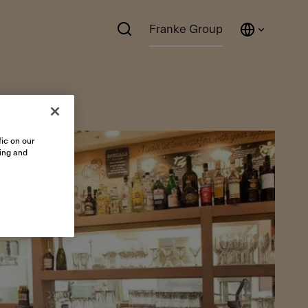
Franke Group
ic on our
sing and