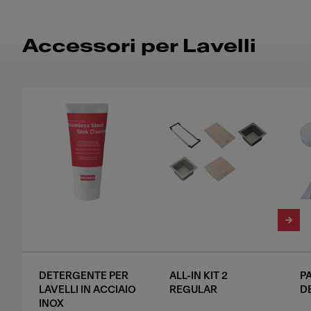
Accessori per Lavelli
DETERGENTE PER
ALL-IN KIT 2
P
LAVELLI IN ACCIAIO
REGULAR
D
INOX