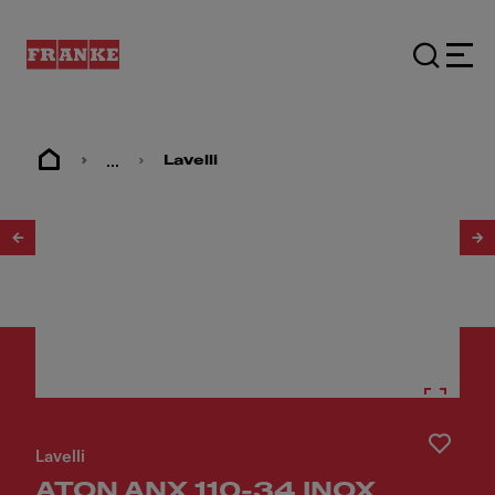
...
Lavelli
1
/
4
Lavelli
ATON ANX 110-34 INOX