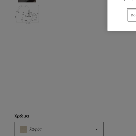
Do
Χρώμα
Καφές