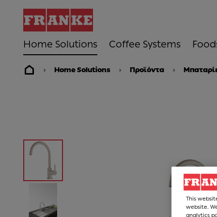
Home Solutions
Coffee Systems
Food
Home Solutions
Προϊόντα
Μπαταρίε
This websit
website. We
analytics p