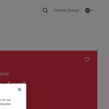
Franke Group
ίνας
andard
c on our
sing and