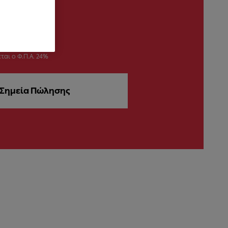
ται ο Φ.Π.Α. 24%
Σημεία Πώλησης