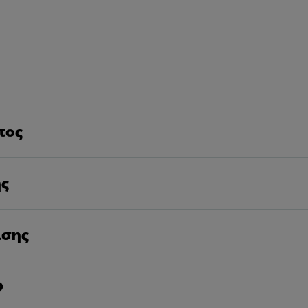
τος
ης
ισης
D