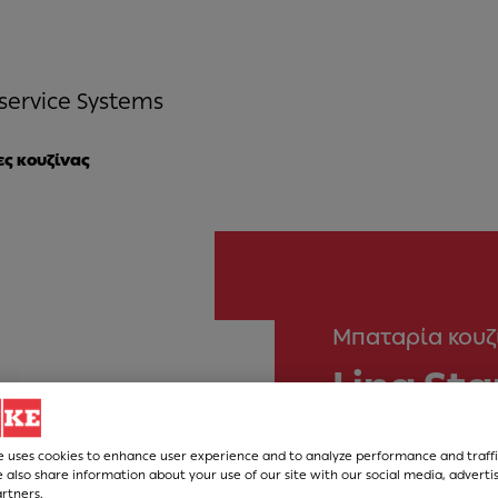
service Systems
ς κουζίνας
Μπαταρία κουζ
Lina St
Νούμερο Άρθρου
e uses cookies to enhance user experience and to analyze performance and traffi
 also share information about your use of our site with our social media, adverti
115.0626.025
artners.