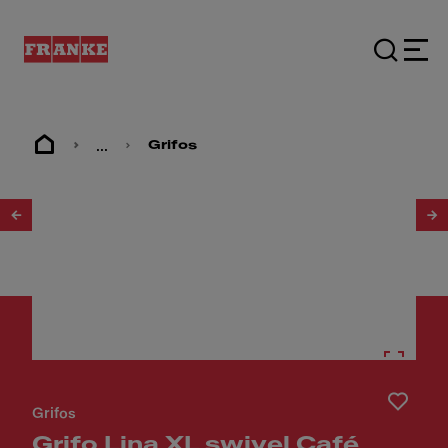
...
Grifos
1
/
3
Grifos
Grifo Lina XL swivel Café