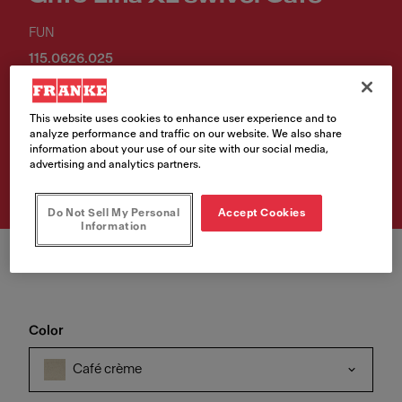
FUN
115.0626.025
VAT included. Depending on your delivery address, VAT may vary.
This website uses cookies to enhance user experience and to
analyze performance and traffic on our website. We also share
information about your use of our site with our social media,
Comprar producto
advertising and analytics partners.
Do Not Sell My Personal
Accept Cookies
Information
Color
Café crème