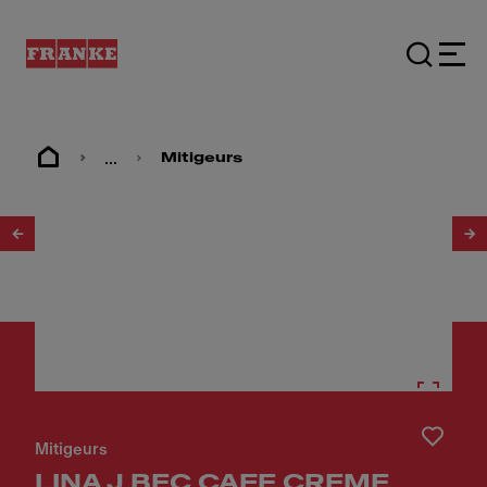
...
Mitigeurs
1
/
3
Mitigeurs
LINA J BEC CAFE CREME