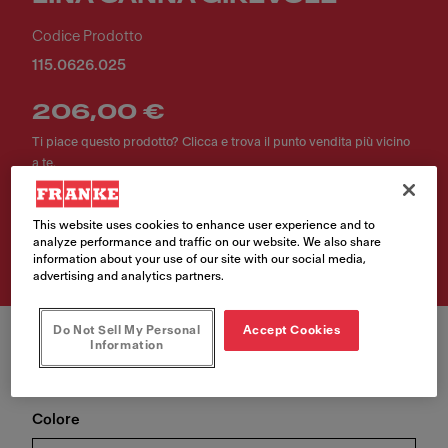
Codice Prodotto
115.0626.025
206,00 €
Ti piace questo prodotto? Clicca e trova il punto vendita più vicino
a te.
This website uses cookies to enhance user experience and to
Trova rivenditore
analyze performance and traffic on our website. We also share
information about your use of our site with our social media,
advertising and analytics partners.
Do Not Sell My Personal
Accept Cookies
Information
Colore