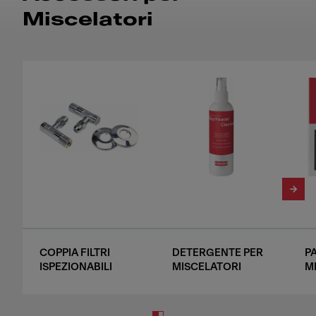
Miscelatori
COPPIA FILTRI
DETERGENTE PER
P
ISPEZIONABILI
MISCELATORI
M