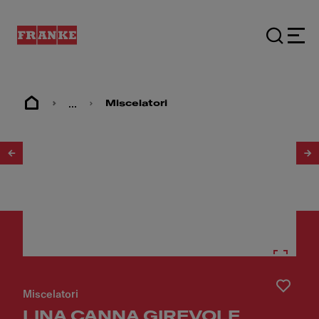
...
Miscelatori
1
/
3
Miscelatori
LINA CANNA GIREVOLE