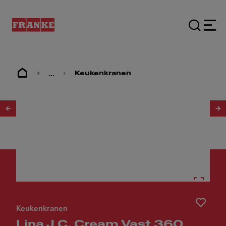
...
Keukenkranen
1
/
3
Keukenkranen
Lina J C. Cream Vast 360