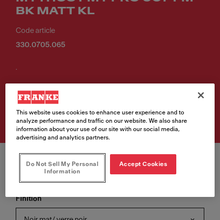
BK MATT KL
Code article
330.0705.065
.
Retrouvez ce produit chez
l'un de nos revendeurs
This website uses cookies to enhance user experience and to
analyze performance and traffic on our website. We also share
information about your use of our site with our social media,
advertising and analytics partners.
Do Not Sell My Personal
Accept Cookies
Information
Finition
Noir mat/ verre noir