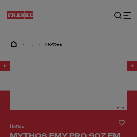
...
Hottes
1
/
6
Hottes
MYTHOS FMY PRO 907 FM