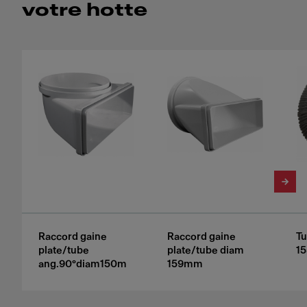
votre hotte
Raccord gaine
Raccord gaine
Tu
plate/tube
plate/tube diam
1
ang.90°diam150m
159mm