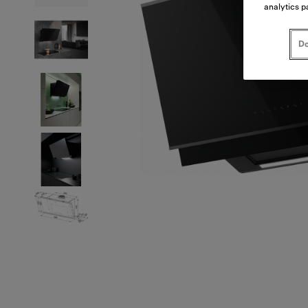
analytics p
Do