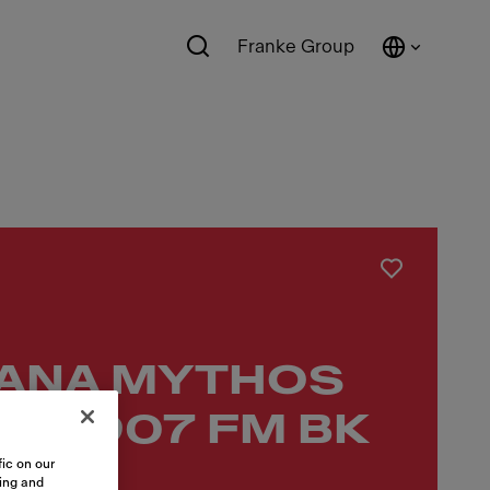
Franke Group
ANA MYTHOS
RO 907 FM BK
ic on our
KL
sing and