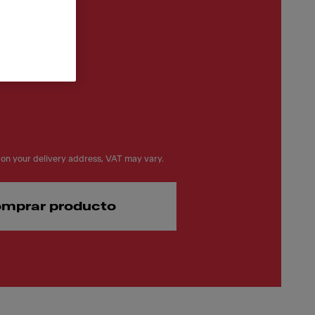
on your delivery address, VAT may vary.
mprar producto