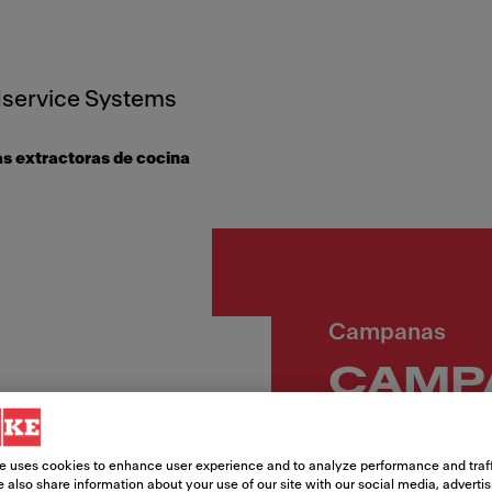
service Systems
 extractoras de cocina
Campanas
CAMP
FMY P
e uses cookies to enhance user experience and to analyze performance and traff
MATT 
 also share information about your use of our site with our social media, adverti