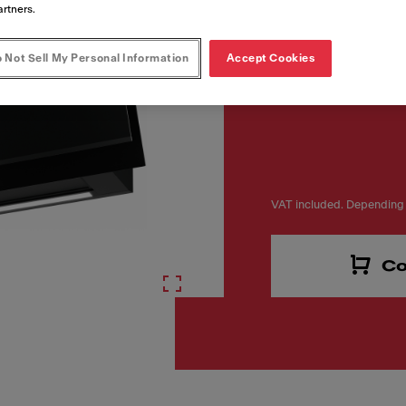
artners.
FUN
 Not Sell My Personal Information
Accept Cookies
330.0705.065
VAT included. Depending 
Co