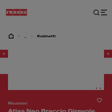
...
Rubinetti
1
/
5
Miscelatori
Atlas Neo Braccio Girevole,