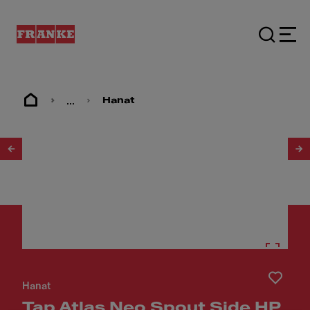
...
Hanat
1
/
5
Hanat
Tap Atlas Neo Spout Side HP