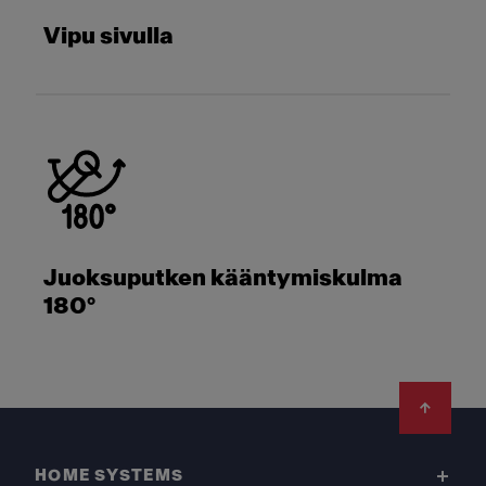
Vipu sivulla
Juoksuputken kääntymiskulma
180°
Footer
HOME SYSTEMS