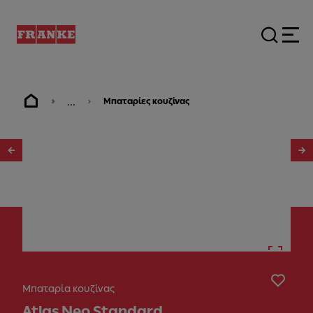
...
Μπαταρίες κουζίνας
1
/
5
Μπαταρία κουζίνας
Atlas Neo Standard