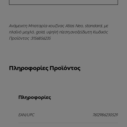
Ανάμεικτη Μπαταρία κουζίνας Atlas Neo, standard, με
πλαϊνό μοχλό, gold, υψηλή πίεση,ανοξείδωτη Κωδικός
Προϊόντος :3156856235
Πληροφορίες Προϊόντος
Πληροφορίες
EAN/UPC
7612986230529