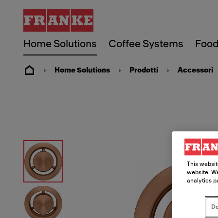
Home Solutions
Coffee Systems
Food
Home Solutions
Prodotti
Accessori
This websit
website. We
analytics p
Do