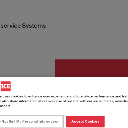
service Systems
Accessori
Tropp
e uses cookies to enhance user experience and to analyze performance and traff
 also share information about your use of our site with our social media, adverti
artners.
coppe
 Not Sell My Personal Information
Accept Cookies