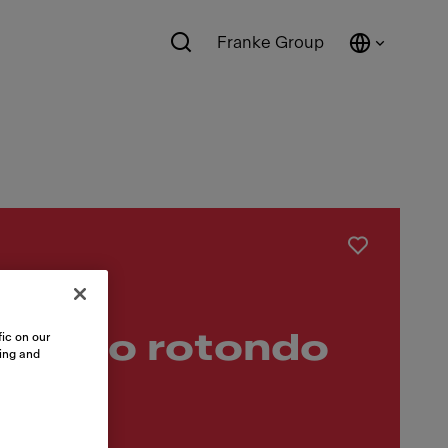
Franke Group
opieno rotondo
ic on our
sing and
r