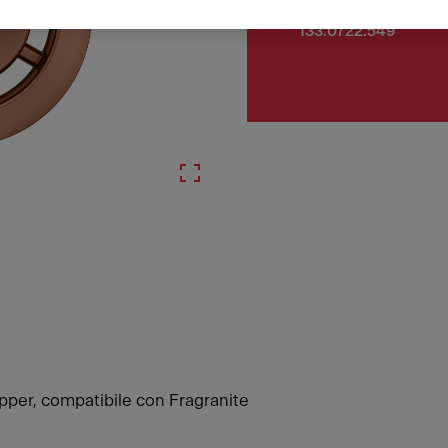
Numero di articolo
133.0722.549
pper, compatibile con Fragranite