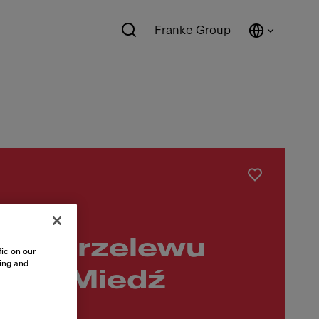
Franke Group
nty przelewu
ic on our
sing and
łego Miedź