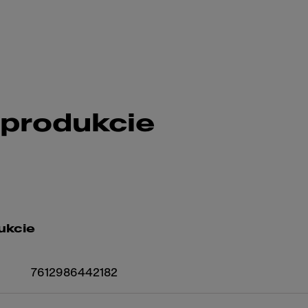
 produkcie
ukcie
7612986442182