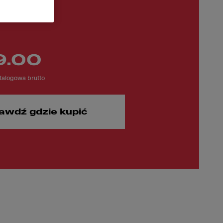
9.00
alogowa brutto
awdź gdzie kupić