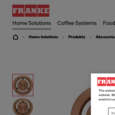
Home Solutions
Coffee Systems
Food
Home Solutions
Produkty
Akcesoria
This websit
website. We
analytics p
Do