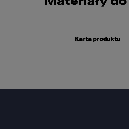
Materiały do
Karta produktu
Footer