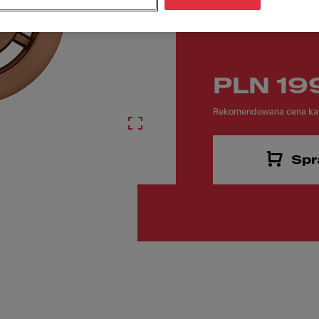
Numer katalogowy
133.0722.549
PLN 19
Rekomendowana cena kat
Spr