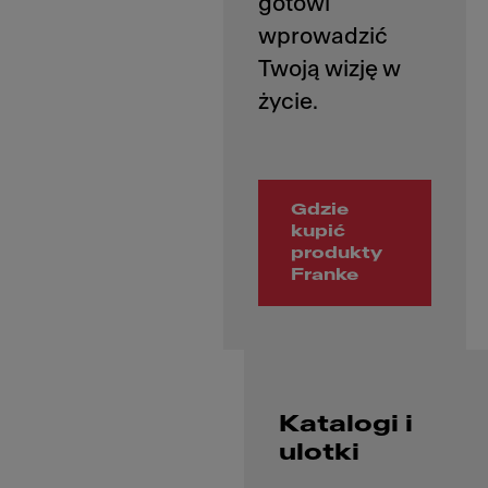
gotowi
wprowadzić
Twoją wizję w
Gdzie
kupić
produkty
Franke
Katalogi i
ulotki