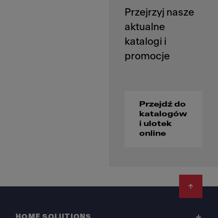
Przejrzyj nasze
aktualne
katalogi i
Przejdź do
katalogów
i ulotek
online
Footer
HOME SOLUTIONS