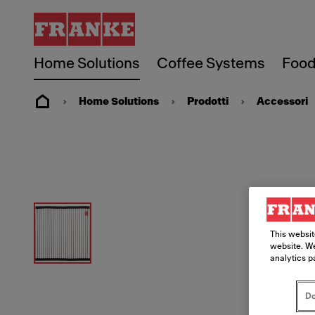
Home Solutions
Coffee Systems
Food
Home Solutions
Prodotti
Accessori
This websit
website. We
analytics p
Do