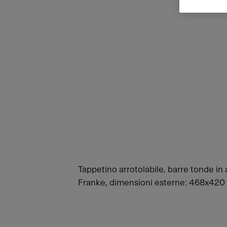
Tappetino arrotolabile, barre tonde in 
Franke, dimensioni esterne: 468x42