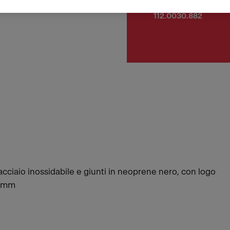
Numero di articolo
112.0030.882
acciaio inossidabile e giunti in neoprene nero, con logo
0 mm