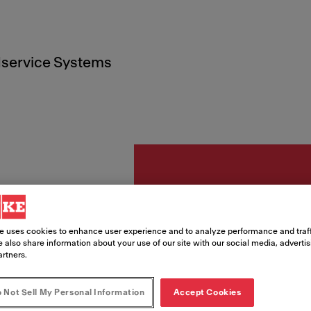
service Systems
Accessori
e uses cookies to enhance user experience and to analyze performance and traff
Tappet
 also share information about your use of our site with our social media, adverti
artners.
468x
 Not Sell My Personal Information
Accept Cookies