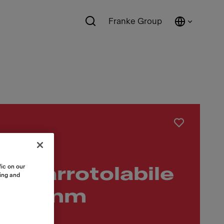
Franke Group
ic on our
ino arrotolabile
sing and
420mm