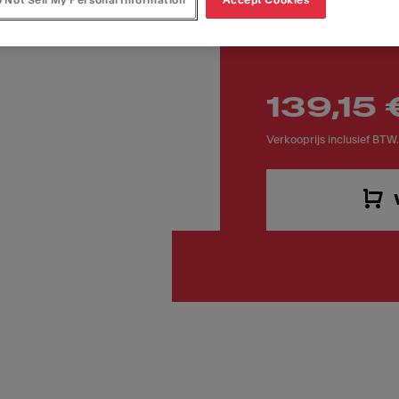
 Not Sell My Personal Information
Accept Cookies
Artikelnummer
112.0030.882
139,15 
Verkooprijs inclusief BTW.