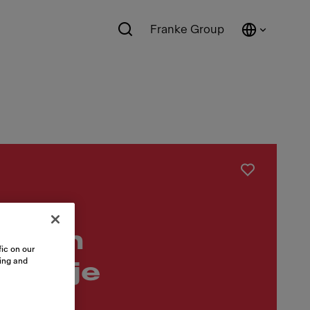
Franke Group
horen
ic on our
sing and
pmatje