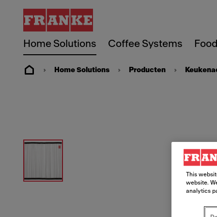
Home Solutions
Coffee Systems
Food
Home Solutions
Producten
Keukena
This websit
website. We
analytics p