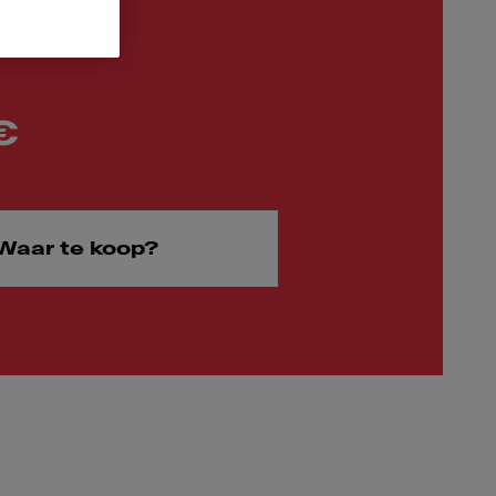
€
Waar te koop?