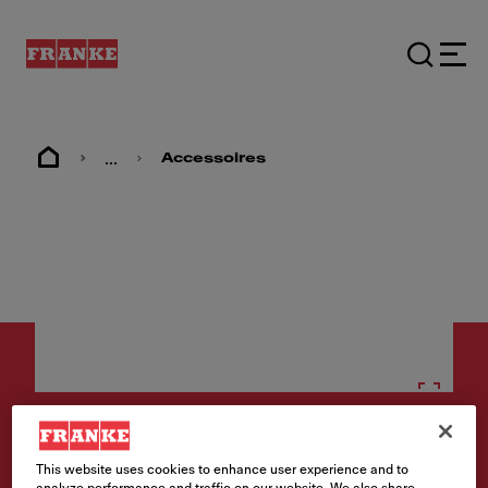
...
Accessoires
Accessoires
This website uses cookies to enhance user experience and to
Rolmat RVS 468x420mm
analyze performance and traffic on our website. We also share