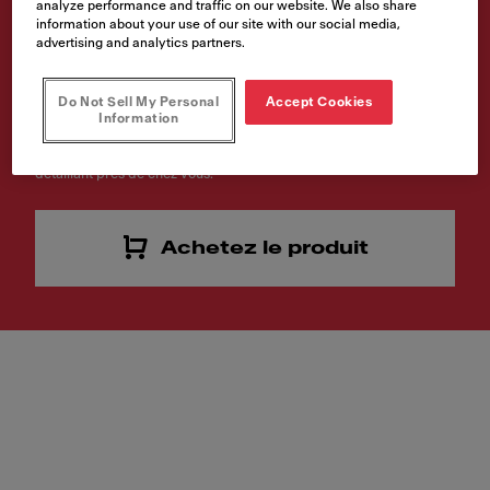
analyze performance and traffic on our website. We also share
SD-MBK
information about your use of our site with our social media,
advertising and analytics partners.
Code article
119.0547.906
Do Not Sell My Personal
Accept Cookies
Information
Êtes-vous intéressé par ce produit? Cliquez pour trouver un
détaillant près de chez vous.
Achetez le produit