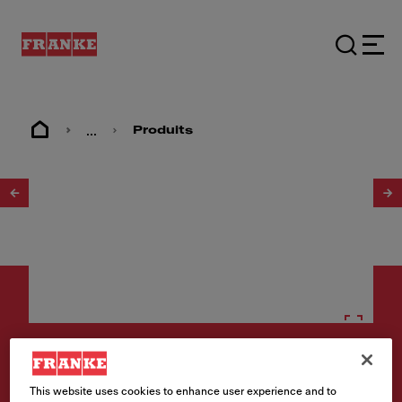
...
Produits
1
/
6
Accessoires
This website uses cookies to enhance user experience and to
Distributeur de savon - ACT-