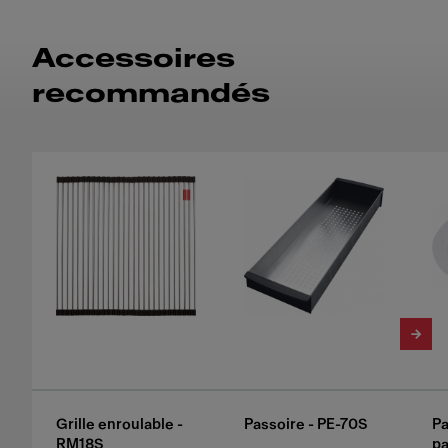
Accessoires
recommandés
Grille enroulable -
Passoire - PE-70S
Pa
RM18S
pa