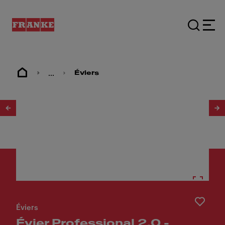
...
Éviers
1
/
6
Éviers
Évier Professional 2.0 -