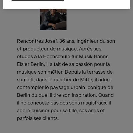
Rencontrez Josef, 36 ans, ingénieur du son
et producteur de musique. Après ses
études à la Hochschule für Musik Hanns
Eisler Berlin, il a fait de sa passion pour la
musique son métier. Depuis la terrasse de
son loft, dans le quartier de Mitte, il adore
contempler le paysage urbain iconique de
Berlin du quel il tire son inspiration. Quand
il ne concocte pas des sons magistraux, il
adore cuisiner pour sa fille, ses amis et
parfois ses clients.