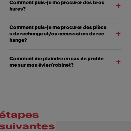
Comment puis-je me procurer des broc
hures?
Comment puis-je me procurer des pièce
s de rechange et/ou accessoires de rec
hange?
Comment me plaindre en cas de problè
me sur mon évier/robinet?
étapes
suivantes