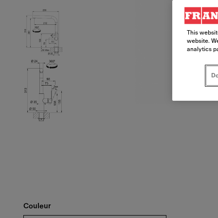
This websit
website. We
analytics p
Do
Couleur