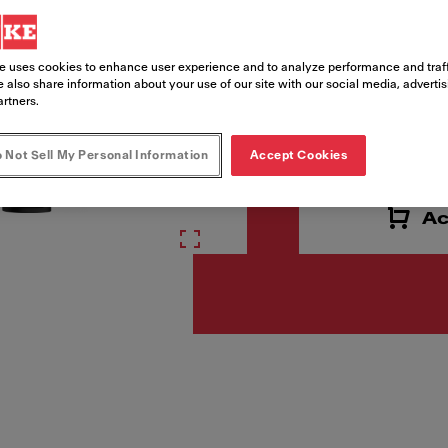
e uses cookies to enhance user experience and to analyze performance and traff
 also share information about your use of our site with our social media, adverti
artners.
€ 480
Prix de vente TVA incluse.
 Not Sell My Personal Information
Accept Cookies
Ac