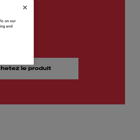
ic on our
sing and
,37
hetez le produit