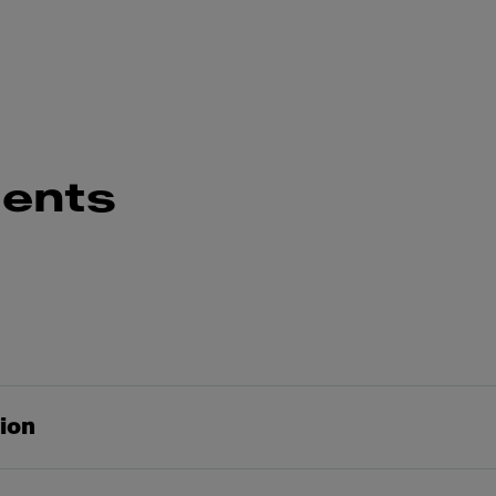
ents
tion