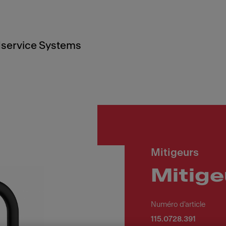
service Systems
Mitigeurs
Mitige
Numéro d'article
115.0728.391