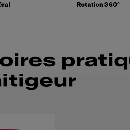
éral
Rotation 360°
ires prati
itigeur