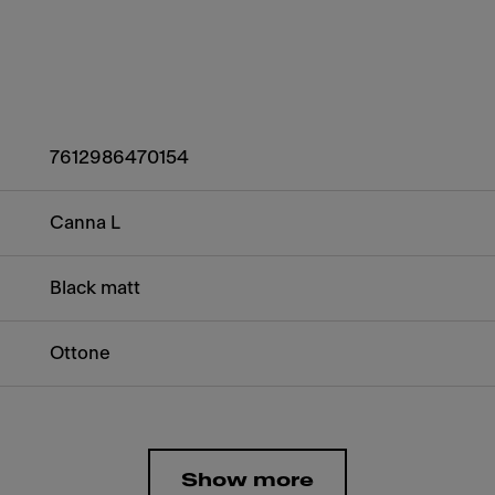
7612986470154
Canna L
Black matt
Ottone
Show more