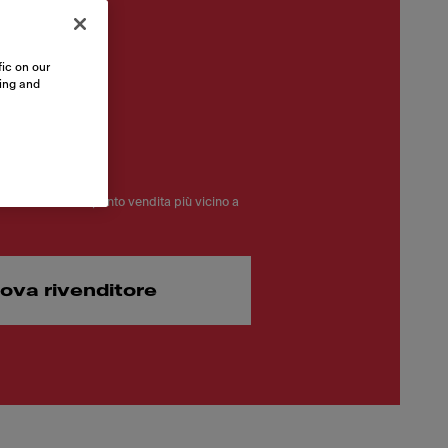
ic on our
sing and
.00
Clicca e trova il punto vendita più vicino a
rova rivenditore