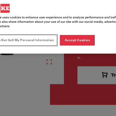
Codice Prodotto
e uses cookies to enhance user experience and to analyze performance and traff
115.0728.391
 also share information about your use of our site with our social media, adverti
artners.
 Not Sell My Personal Information
Accept Cookies
€ 370
Ti piace questo prodotto? 
te.
T