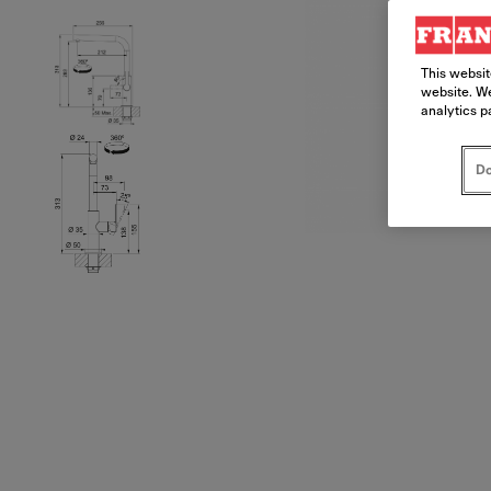
This websit
website. We
analytics p
Do