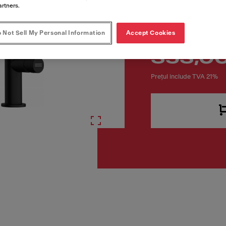
artners.
 Not Sell My Personal Information
Accept Cookies
353,0
Prețul include TVA 21%