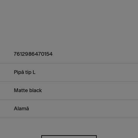
7612986470154
Pipă tip L
Matte black
Alamă