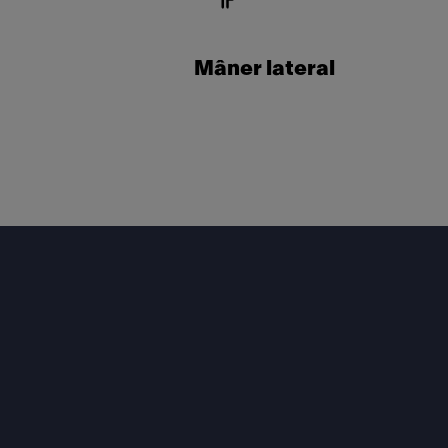
Mâner lateral
Footer