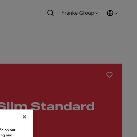
Franke Group
Slim Standard
ic on our
sing and