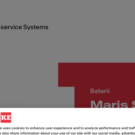
service Systems
Baterii
Maris 
Cod produs
e uses cookies to enhance user experience and to analyze performance and traff
115.0728.391
 also share information about your use of our site with our social media, adverti