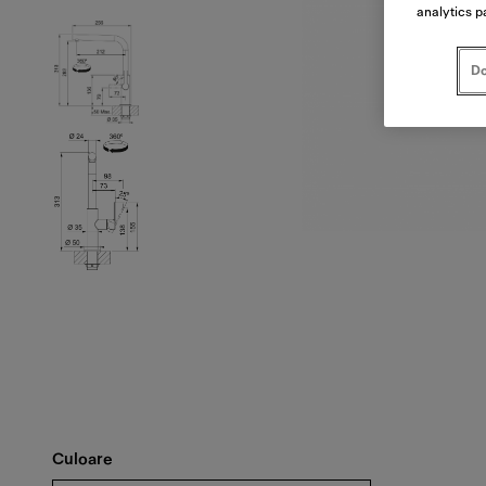
analytics p
Do
Culoare