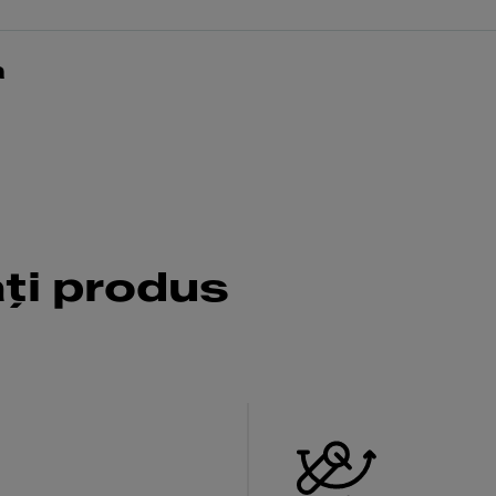
a
ăți produs