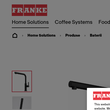
Home Solutions
Coffee Systems
Food
Home Solutions
Produse
Baterii
This websit
website. We