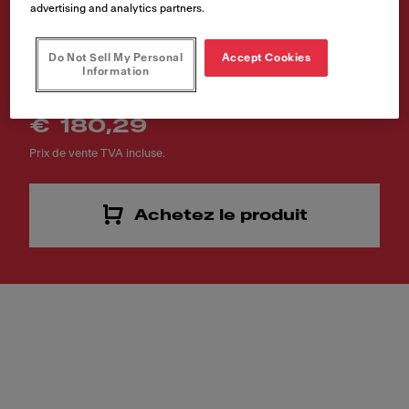
advertising and analytics partners.
découper
Numéro d'article
Do Not Sell My Personal
Accept Cookies
Information
112.0520.471
€ 180,29
Prix de vente TVA incluse.
Achetez le produit