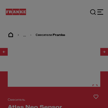
...
Смесители Franke
1
/
5
Смеситель
Atlas Neo Sensor