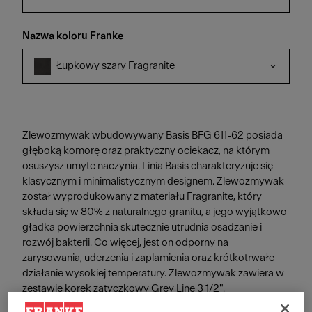
Nazwa koloru Franke
Łupkowy szary Fragranite
Zlewozmywak wbudowywany Basis BFG 611-62 posiada
głęboką komorę oraz praktyczny ociekacz, na którym
osuszysz umyte naczynia. Linia Basis charakteryzuje się
klasycznym i minimalistycznym designem. Zlewozmywak
został wyprodukowany z materiału Fragranite, który
składa się w 80% z naturalnego granitu, a jego wyjątkowo
gładka powierzchnia skutecznie utrudnia osadzanie i
rozwój bakterii. Co więcej, jest on odporny na
zarysowania, uderzenia i zaplamienia oraz krótkotrwałe
działanie wysokiej temperatury. Zlewozmywak zawiera w
zestawie korek zatyczkowy Grey Line 3 1/2".