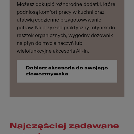
Możesz dokupić różnorodne dodatki, które
podniosą komfort pracy w kuchni oraz
ułatwią codzienne przygotowywanie
potraw. Na przykład praktyczny młynek do
resztek organicznych, wygodny dozownik
na płyn do mycia naczyń lub
wielofunkcyjne akcesoria All-in.
Dobierz akcesoria do swojego
zlewozmywaka
Najczęściej zadawane