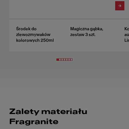
Środek do
Magiczna gąbka,
K
zlewozmywaków
zestaw 3 szt.
au
kolorowych 250ml
Li
Zalety materiału
Fragranite