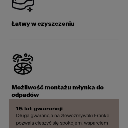
Łatwy w czyszczeniu
Możliwość montażu młynka do
odpadów
15 lat gwarancji
Długa gwarancja na zlewozmywaki Franke
pozwala cieszyć się spokojem, wsparciem