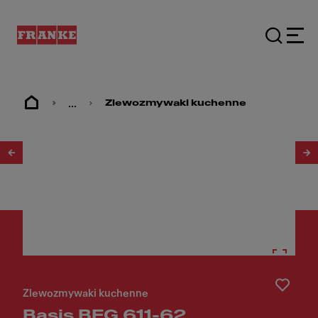
...
Zlewozmywaki kuchenne
1
/
4
Zlewozmywaki kuchenne
Basis BFG 611-62