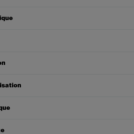
ique
on
lisation
que
ge