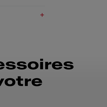
essoires
votre