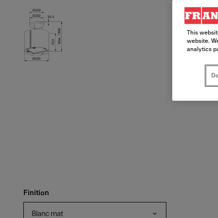
This websit
website. We
analytics p
Do
Finition
Blanc mat