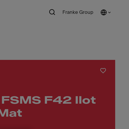
Franke Group
 FSMS F42 Ilot
 Mat