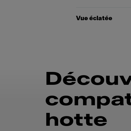
Vue éclatée
Découv
compati
hotte