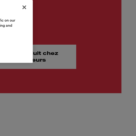
ic on our
sing and
ez ce produit chez
 nos revendeurs