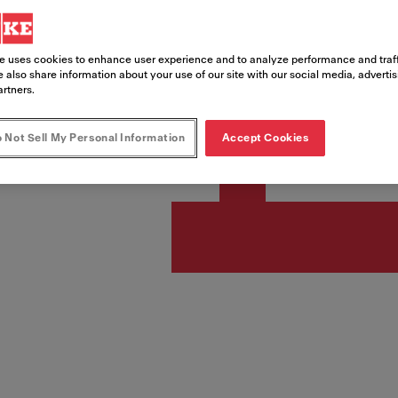
Code article
345.0654.932
e uses cookies to enhance user experience and to analyze performance and traff
 also share information about your use of our site with our social media, adverti
artners.
.
 Not Sell My Personal Information
Accept Cookies
Retrouv
l'un de