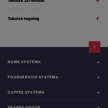
Teknisk 3D-model
Teknisk tegning
Footer
HOME SYSTEMS
FOODSERVICE SYSTEMS
COFFEE SYSTEMS
FRANKE GROUP