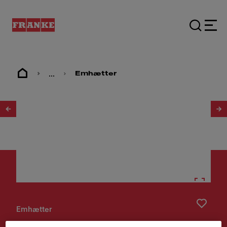
...
Emhætter
1
/
3
Emhætter
EMHÆTTE FSMS F42 HVID