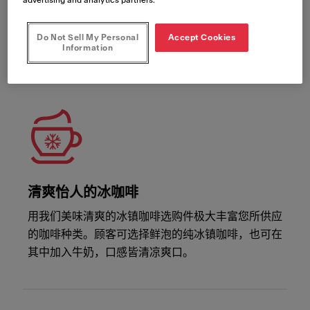
我们突破性的 iQFlow™ 技术可让您从咖啡豆中萃取
出更多风味，从而满足每个人的口味，且实现每一杯
咖啡的品质始终如一。
Do Not Sell My Personal
Accept Cookies
Information
清爽怡人的冰咖啡
用我们美味清爽的冰镇咖啡选购件极大丰富您所供应
的咖啡种类。顾客可选择鲜泡的纯冰镇咖啡，也可在
其中加入牛奶，口感皆清凉爽口。