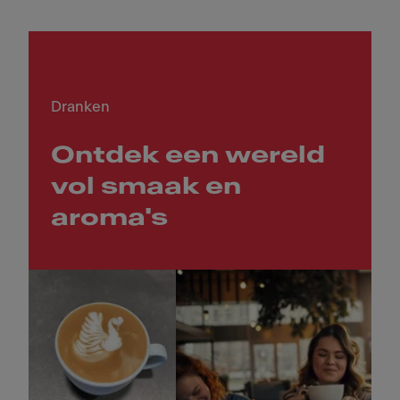
Dranken
Ontdek een wereld
vol smaak en
aroma's