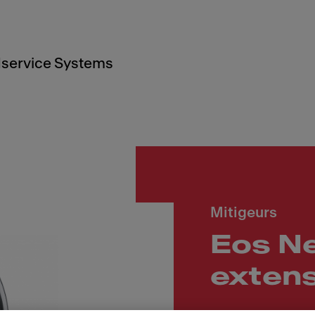
service Systems
Mitigeurs
Eos N
extens