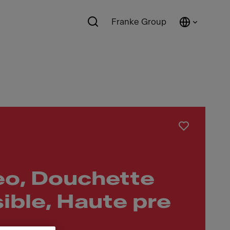
Franke Group
eo, Douchette
ible, Haute pre