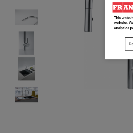
This websit
website. We
analytics p
Do