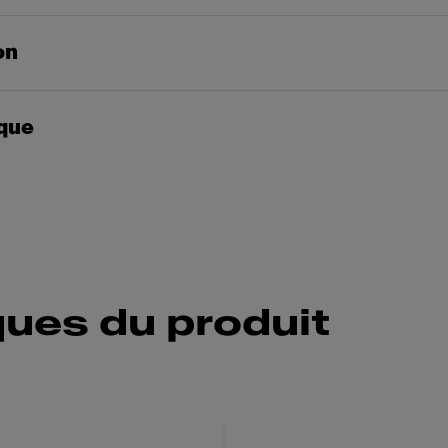
on
que
ques du produit