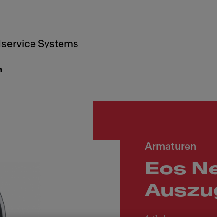
service Systems
n
Armaturen
Eos N
Auszu