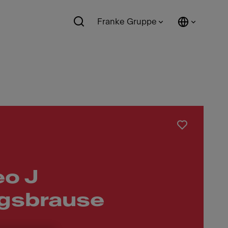
Franke Gruppe
eo J
gsbrause