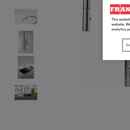
This websit
website. We
analytics p
Do