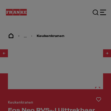
...
Keukenkranen
1
/
9
Keukenkranen
Eos Neo RVS-J Uittrekbaar