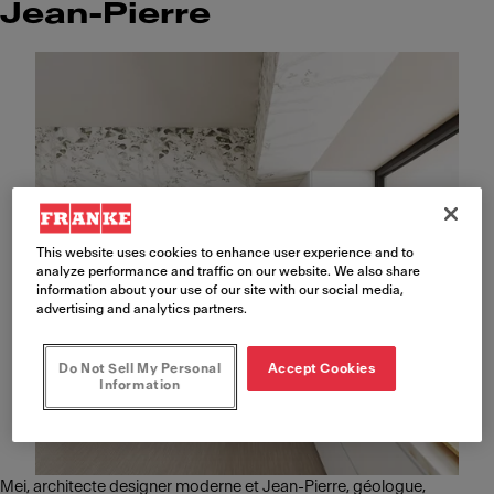
Jean-Pierre
This website uses cookies to enhance user experience and to
analyze performance and traffic on our website. We also share
information about your use of our site with our social media,
advertising and analytics partners.
Do Not Sell My Personal
Accept Cookies
Information
Mei, architecte designer moderne et Jean-Pierre, géologue,