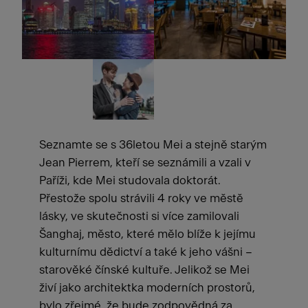
Seznamte se s 36letou Mei a stejně starým
Jean Pierrem, kteří se seznámili a vzali v
Paříži, kde Mei studovala doktorát.
Přestože spolu strávili 4 roky ve městě
lásky, ve skutečnosti si více zamilovali
Šanghaj, město, které mělo blíže k jejímu
kulturnímu dědictví a také k jeho vášni –
starověké čínské kultuře. Jelikož se Mei
živí jako architektka moderních prostorů,
bylo zřejmé, že bude zodpovědná za