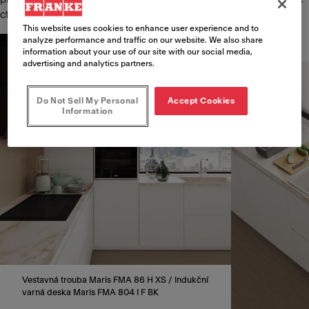
ctí její dědictví a jeho osobní vášeň – starověkou čínskou kulturu.
This website uses cookies to enhance user experience and to
analyze performance and traffic on our website. We also share
information about your use of our site with our social media,
advertising and analytics partners.
Do Not Sell My Personal
Accept Cookies
Information
Vestavná trouba Maris FMA 86 H XS / Indukční
varná deska Maris FMA 804 I F BK