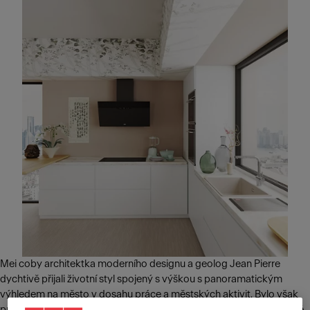
Mei coby architektka moderního designu a geolog Jean Pierre
dychtivě přijali životní styl spojený s výškou s panoramatickým
výhledem na město v dosahu práce a městských aktivit. Bylo však
pro ně důležité spojit moderní atmosféru mrakodrapu s prvky, které