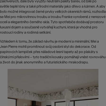
zakřivených, dále byly využity neutrální palety barev, od bílé po
světle teplé tóny a také přírodní materiály jako dřevo a kámen. A aby
bylo možné integrovat černé prvky velkých okenních rámů, rozhodla
se Mei pro mikrovlnnou troubu a troubu Franke vyrobené z nerezové
oceli a elegantního černého skla. Tyto spotřebiče dodávají prostoru
luxusní dojem a současně vytvářejí kuchyni, která je vhodná pro
rostoucí rodiny a rodinná setkání.
Vzhledem k tomu, že základ návrhu je moderní a minimální, Mei a
Jean Pierre mohli promítnout svůj osobní styl do dekorace. Od
papírových lampiček přes náladové lesní tapety až po plakáty s
čínskými příslovími – tyto tradiční kousky pomáhají vnést rovnováhu
a život do jinak anonymního a futuristického mrakodrapu.