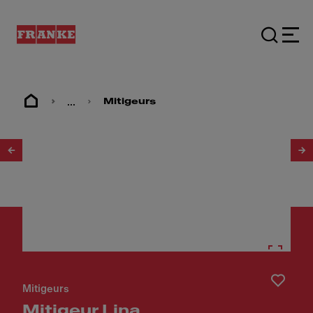
...
Mitigeurs
1
/
3
Mitigeurs
Mitigeur Lina