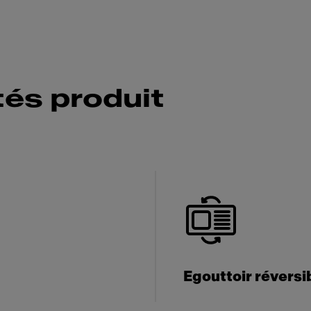
tés produit
Egouttoir réversi