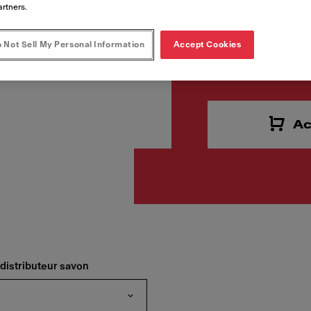
artners.
 Not Sell My Personal Information
Accept Cookies
653,40
Prix de vente TVA incluse.
Ac
 distributeur savon