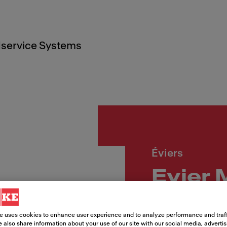
service Systems
Éviers
Evier 
Numéro d'article
e uses cookies to enhance user experience and to analyze performance and traff
114.0607.118
 also share information about your use of our site with our social media, adverti