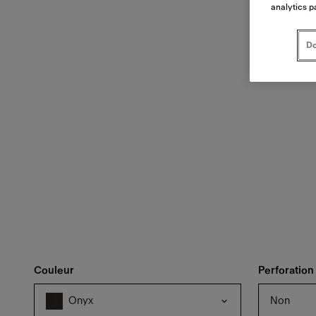
analytics p
Do
Couleur
Perforation
Non
Onyx