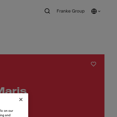
Franke Group
Maris
ic on our
sing and