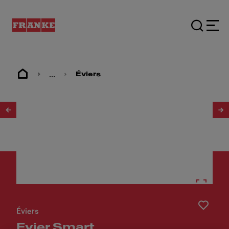
...
Éviers
1
/
3
Éviers
Evier Smart