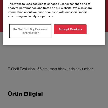
This website uses cookies to enhance user experience and to
analyze performance and traffic on our website. We also share
Ürün Kodu
information about your use of our site with our social media,
325.0726.999
advertising and analytics partners.
Do Not Sell My Personal
Accept Cookies
Information
T-Shelf Evolution, 156 cm., matt black , ada davlumbaz
Ürün Bilgisi