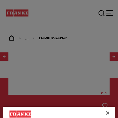
...
Davlumbazlar
1
/
8
Davlumbaz
FMY EVOLUTION F160