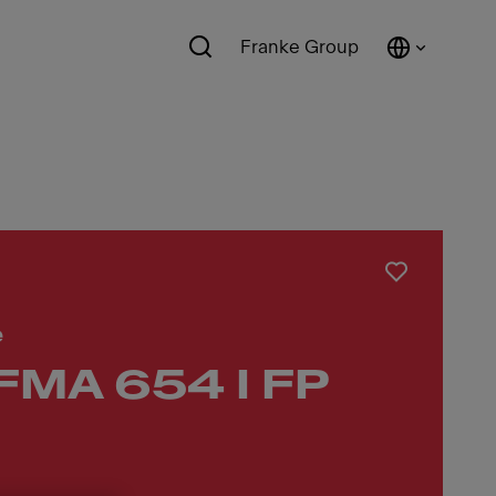
Franke Group
e
FMA 654 I FP