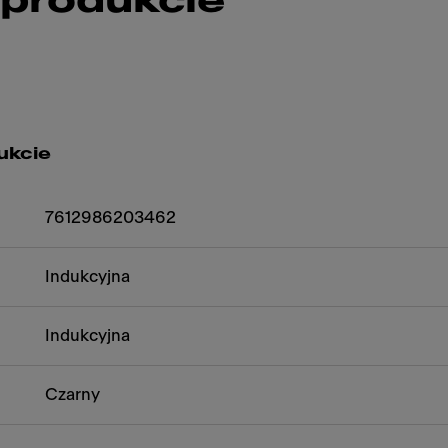
 produkcie
ukcie
7612986203462
Indukcyjna
Indukcyjna
Czarny