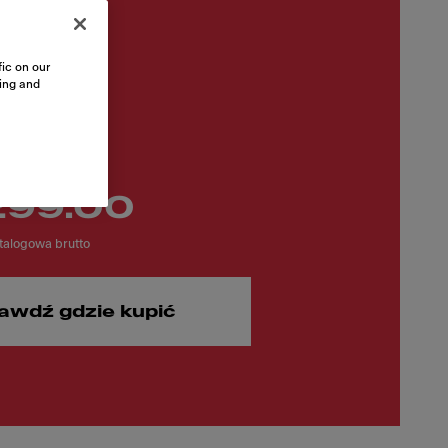
ic on our
sing and
299.00
alogowa brutto
awdź gdzie kupić