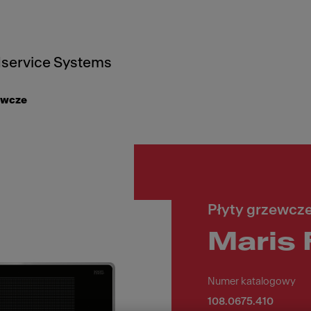
service Systems
ewcze
Płyty grzewcz
Maris 
Numer katalogowy
108.0675.410