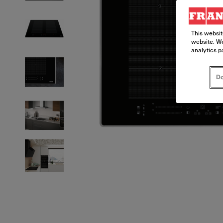
This websit
website. We
analytics p
Do