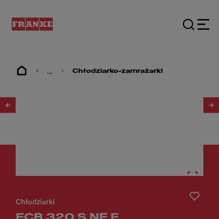
...
Chłodziarko-zamrażarki
1
/
2
Chłodziarki
FCB 320 S NE E