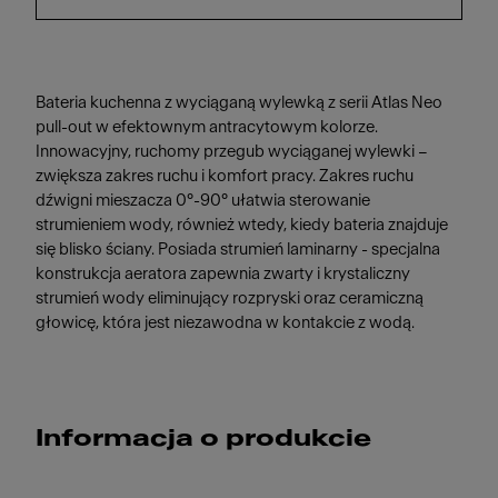
Bateria kuchenna z wyciąganą wylewką z serii Atlas Neo
pull-out w efektownym antracytowym kolorze.
Innowacyjny, ruchomy przegub wyciąganej wylewki –
zwiększa zakres ruchu i komfort pracy. Zakres ruchu
dźwigni mieszacza 0°-90° ułatwia sterowanie
strumieniem wody, również wtedy, kiedy bateria znajduje
się blisko ściany. Posiada strumień laminarny - specjalna
konstrukcja aeratora zapewnia zwarty i krystaliczny
strumień wody eliminujący rozpryski oraz ceramiczną
głowicę, która jest niezawodna w kontakcie z wodą.
Informacja o produkcie