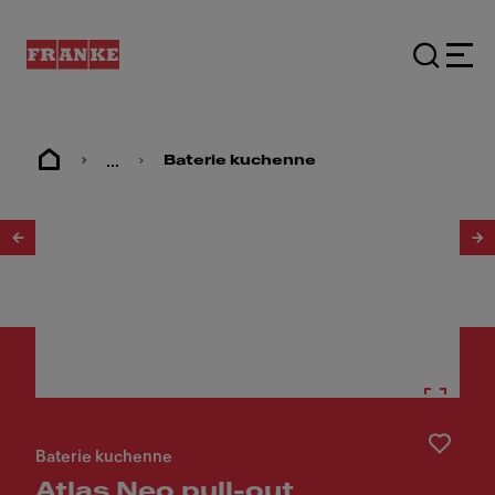
...
Baterie kuchenne
1
/
4
Baterie kuchenne
Atlas Neo pull-out