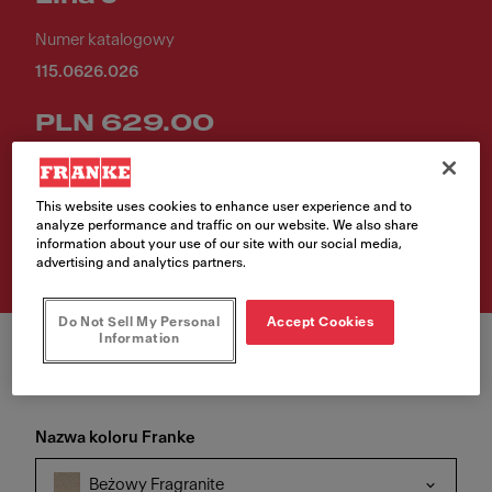
Numer katalogowy
115.0626.026
PLN 629.00
Rekomendowana cena katalogowa brutto
This website uses cookies to enhance user experience and to
analyze performance and traffic on our website. We also share
Sprawdź gdzie kupić
information about your use of our site with our social media,
advertising and analytics partners.
Do Not Sell My Personal
Accept Cookies
Information
Nazwa koloru Franke
Beżowy Fragranite