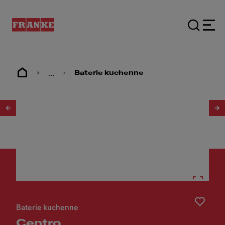
...
Baterie kuchenne
1
/
6
Baterie kuchenne
Centro