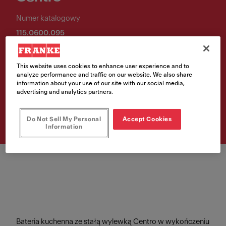
Numer katalogowy
115.0600.095
1 079,00 PLN
This website uses cookies to enhance user experience and to
Rekomendowana cena katalogowa brutto
analyze performance and traffic on our website. We also share
information about your use of our site with our social media,
advertising and analytics partners.
Sprawdź gdzie kupić
Do Not Sell My Personal
Accept Cookies
Information
Bateria kuchenna ze stałą wylewką Centro w wykończeniu